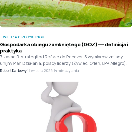
WIEDZA O RECYKLINGU
Gospodarka obiegu zamkniętego (GOZ) — definicja i
praktyka
7 zasad R-strategii od Refuse do Recover, 5 wymiarów zmiany,
unijny Plan Działania, polscy liderzy (Żywiec, Orlen, LPP, Allegro).
Recykling to dopiero szósta strategia.
Robert Karbowy
·
·
14 min czytania
11 kwietnia 2026