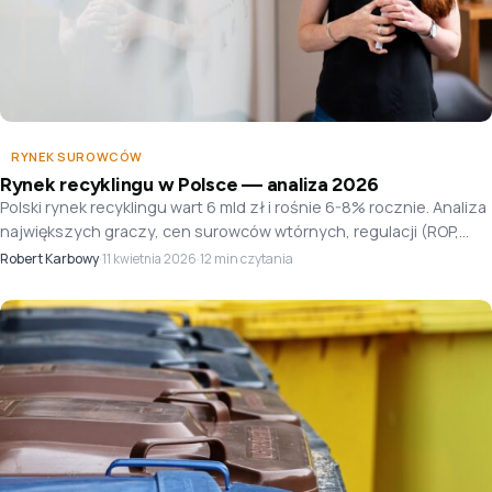
RYNEK SUROWCÓW
Rynek recyklingu w Polsce — analiza 2026
Polski rynek recyklingu wart 6 mld zł i rośnie 6-8% rocznie. Analiza
największych graczy, cen surowców wtórnych, regulacji (ROP,
PPWR, kaucja) i inwestycji.
Robert Karbowy
·
·
12 min czytania
11 kwietnia 2026