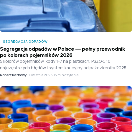
SEGREGACJA ODPADÓW
Segregacja odpadów w Polsce — pełny przewodnik
po kolorach pojemników 2026
5 kolorów pojemników, kody 1-7 na plastikach, PSZOK, 10
najczęstszych błędów i system kaucyjny od października 2025.
Kompletny przewodnik po segregacji odpadów w Polsce.
Robert Karbowy
·
·
13 min czytania
11 kwietnia 2026