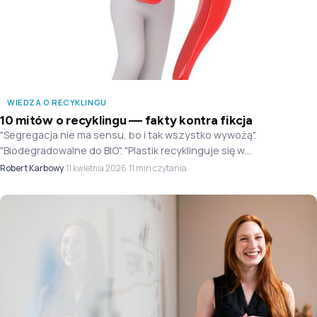
WIEDZA O RECYKLINGU
10 mitów o recyklingu — fakty kontra fikcja
"Segregacja nie ma sensu, bo i tak wszystko wywożą".
"Biodegradowalne do BIO". "Plastik recyklinguje się w
nieskończoność". Rozprawiamy się z 10 najpopularniejszymi
Robert Karbowy
·
·
11 min czytania
11 kwietnia 2026
mitami.