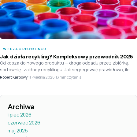
WIEDZA O RECYKLINGU
Jak działa recykling? Kompleksowy przewodnik 2026
Od kosza do nowego produktu — droga odpadu przez zbiórkę,
sortownię i zakłady recyklingu. Jak segregować prawidłowo, ile
naprawdę odzyskujemy w Polsce i najczęstsze mity.
Robert Karbowy
·
·
13 min czytania
11 kwietnia 2026
Archiwa
lipiec 2026
czerwiec 2026
maj 2026