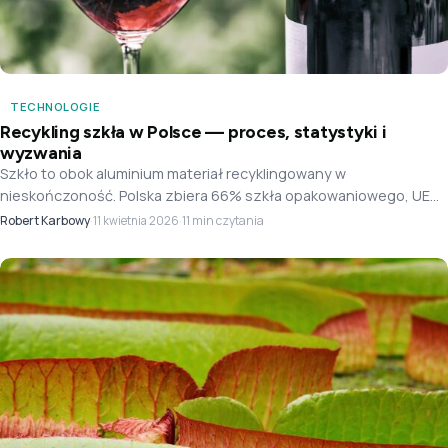
TECHNOLOGIE
Recykling szkła w Polsce — proces, statystyki i
wyzwania
Szkło to obok aluminium materiał recyklingowany w
nieskończoność. Polska zbiera 66% szkła opakowaniowego, UE
76%. Proces krok po kroku, O-I, Ardagh, Saint-Gobain i wyzwania
Robert Karbowy
·
·
11 min czytania
11 kwietnia 2026
branży.