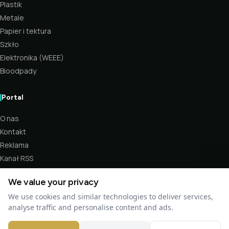
Plastik
Metale
Papier i tektura
Szkło
Elektronika (WEEE)
Bioodpady
Portal
O nas
Kontakt
Reklama
Kanał RSS
We value your privacy
We use cookies and similar technologies to deliver services,
analyse traffic and personalise content and ads.
© 2026 Odzysk.org — Portal recyklingu. Wszystkie prawa zastrzeżone.