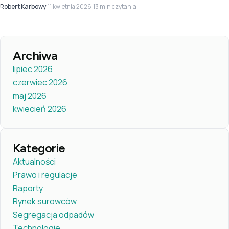
pełny przewodnik dla producentów.
Robert Karbowy
·
·
13 min czytania
11 kwietnia 2026
Archiwa
lipiec 2026
czerwiec 2026
maj 2026
kwiecień 2026
Kategorie
Aktualności
Prawo i regulacje
Raporty
Rynek surowców
Segregacja odpadów
Technologie