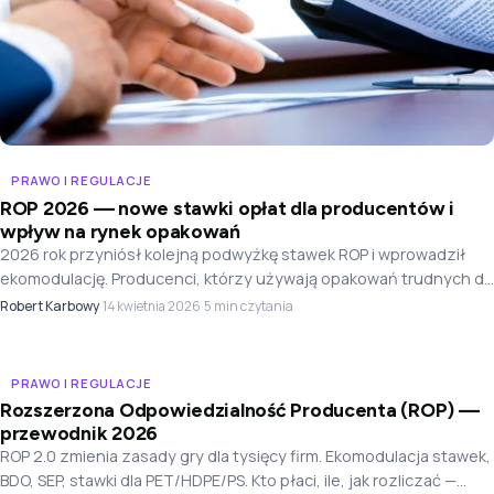
PRAWO I REGULACJE
ROP 2026 — nowe stawki opłat dla producentów i
wpływ na rynek opakowań
2026 rok przyniósł kolejną podwyżkę stawek ROP i wprowadził
ekomodulację. Producenci, którzy używają opakowań trudnych do
recyklingu, zapłacą nawet 3-krotnie więcej niż za opakowania
Robert Karbowy
·
·
5 min czytania
14 kwietnia 2026
recyklingowalne.
P
PRAWO I REGULACJE
Rozszerzona Odpowiedzialność Producenta (ROP) —
przewodnik 2026
ROP 2.0 zmienia zasady gry dla tysięcy firm. Ekomodulacja stawek,
BDO, SEP, stawki dla PET/HDPE/PS. Kto płaci, ile, jak rozliczać —