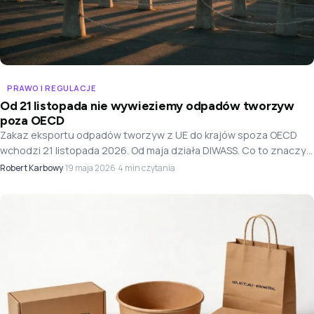
PRAWO I REGULACJE
Od 21 listopada nie wywieziemy odpadów tworzyw
poza OECD
Zakaz eksportu odpadów tworzyw z UE do krajów spoza OECD
wchodzi 21 listopada 2026. Od maja działa DIWASS. Co to znaczy
dla firm i dla europejskich mocy przerobowych.
Robert Karbowy
·
·
4 min czytania
19 maja 2026