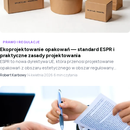
PRAWO I REGULACJE
Ekoprojektowanie opakowań — standard ESPR i
praktyczne zasady projektowania
ESPR to nowa dyrektywa UE, która przenosi projektowanie
opakowań z obszaru estetycznego w obszar regulowany
prawnie. Każde opakowanie od 2028 roku będzie musiało
Robert Karbowy
·
·
6 min czytania
14 kwietnia 2026
spełniać wymagania recyklingowalności — oto, co to oznacza w
praktyce.