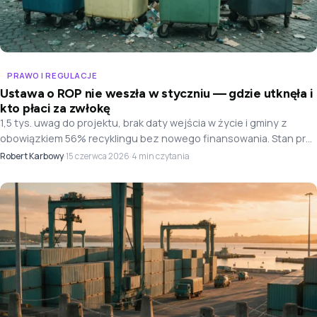
PRAWO I REGULACJE
Ustawa o ROP nie weszła w styczniu — gdzie utknęła i
kto płaci za zwłokę
1,5 tys. uwag do projektu, brak daty wejścia w życie i gminy z
obowiązkiem 56% recyklingu bez nowego finansowania. Stan prac
na lipiec 2026.
Robert Karbowy
·
·
4 min czytania
15 czerwca 2026