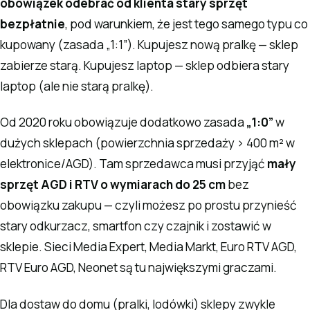
obowiązek odebrać od klienta stary sprzęt
bezpłatnie
, pod warunkiem, że jest tego samego typu co
kupowany (zasada „1:1”). Kupujesz nową pralkę — sklep
zabierze starą. Kupujesz laptop — sklep odbiera stary
laptop (ale nie starą pralkę).
Od 2020 roku obowiązuje dodatkowo zasada
„1:0”
w
dużych sklepach (powierzchnia sprzedaży > 400 m² w
elektronice/AGD). Tam sprzedawca musi przyjąć
mały
sprzęt AGD i RTV o wymiarach do 25 cm
bez
obowiązku zakupu — czyli możesz po prostu przynieść
stary odkurzacz, smartfon czy czajnik i zostawić w
sklepie. Sieci Media Expert, Media Markt, Euro RTV AGD,
RTV Euro AGD, Neonet są tu największymi graczami.
Dla dostaw do domu (pralki, lodówki) sklepy zwykle