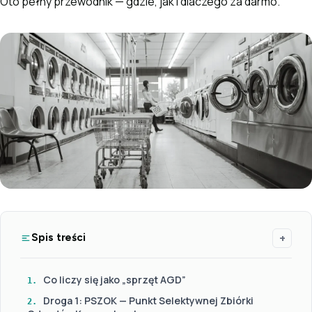
Oto pełny przewodnik — gdzie, jak i dlaczego za darmo.
+
Spis treści
Co liczy się jako „sprzęt AGD”
1.
Droga 1: PSZOK — Punkt Selektywnej Zbiórki
2.