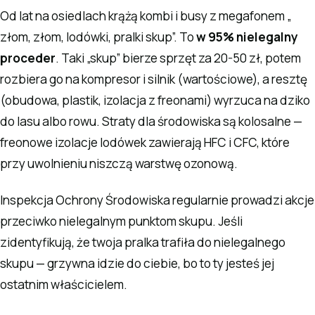
Od lat na osiedlach krążą kombi i busy z megafonem „
złom, złom, lodówki, pralki skup”. To
w 95% nielegalny
proceder
. Taki „skup” bierze sprzęt za 20-50 zł, potem
rozbiera go na kompresor i silnik (wartościowe), a resztę
(obudowa, plastik, izolacja z freonami) wyrzuca na dziko
do lasu albo rowu. Straty dla środowiska są kolosalne —
freonowe izolacje lodówek zawierają HFC i CFC, które
przy uwolnieniu niszczą warstwę ozonową.
Inspekcja Ochrony Środowiska regularnie prowadzi akcje
przeciwko nielegalnym punktom skupu. Jeśli
zidentyfikują, że twoja pralka trafiła do nielegalnego
skupu — grzywna idzie do ciebie, bo to ty jesteś jej
ostatnim właścicielem.