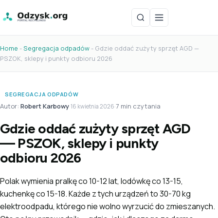
Home
-
Segregacja odpadów
-
Gdzie oddać zużyty sprzęt AGD —
PSZOK, sklepy i punkty odbioru 2026
SEGREGACJA ODPADÓW
Autor:
Robert Karbowy
·
·
7 min czytania
16 kwietnia 2026
Gdzie oddać zużyty sprzęt AGD
— PSZOK, sklepy i punkty
odbioru 2026
Polak wymienia pralkę co 10-12 lat, lodówkę co 13-15,
kuchenkę co 15-18. Każde z tych urządzeń to 30-70 kg
elektroodpadu, którego nie wolno wyrzucić do zmieszanych.