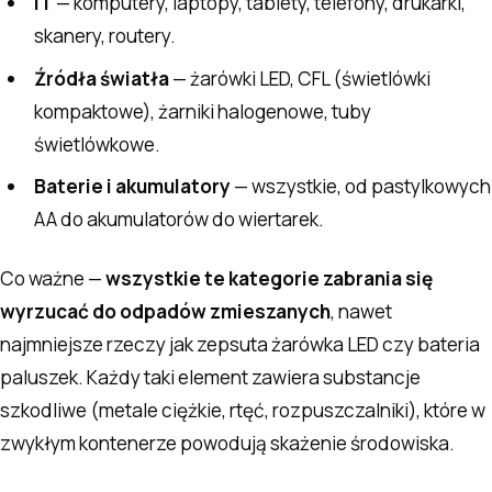
IT
— komputery, laptopy, tablety, telefony, drukarki,
skanery, routery.
Źródła światła
— żarówki LED, CFL (świetlówki
kompaktowe), żarniki halogenowe, tuby
świetlówkowe.
Baterie i akumulatory
— wszystkie, od pastylkowych
AA do akumulatorów do wiertarek.
Co ważne —
wszystkie te kategorie zabrania się
wyrzucać do odpadów zmieszanych
, nawet
najmniejsze rzeczy jak zepsuta żarówka LED czy bateria
paluszek. Każdy taki element zawiera substancje
szkodliwe (metale ciężkie, rtęć, rozpuszczalniki), które w
zwykłym kontenerze powodują skażenie środowiska.