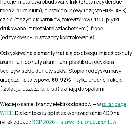
frakcje: metalowa obudowa, silnik (złoto recyklerskie —
miedź, aluminium), plastik obudowy (często HIPS, ABS),
szkło (z szyb piekarników, telewizorów CRT), płytki
drukowane (z metalami szlachetnymi), freon
(odzyskiwany i niszczony kontrolowanie).
Odzyskiwalne elementy trafiają do obiegu: miedź do huty,
aluminium do huty aluminium, plastik do recyklera
tworzyw, szkło do huty szkła. Stopień odzysku masy
urządzenia to typowo
80-92%
— tylko drobne frakcje
(izolacje, uszczelki, brud) trafiają do spalarni.
Więcej o samej branży elektroodpadów — w
pillar page
WEEE
. Dla kontekstu opłat za wprowadzanie AGD na
rynek zobacz
ROP 2026 — stawki dla producentów
.