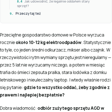
Jak udowodnić, że legalnie oddałem stary
8.4
sprzęt?
Przeczytaj też
9.
Przeciętne gospodarstwo domowe w Polsce wyrzuca
rocznie
około 10-12 kg elektroodpadów
. Statystycznie
to tyle, co jeden średni odkurzacz, mikser albo czajnik. W
rzeczywistości rytm wymiany sprzętu jest nieregularny —
przez 5 lat nie wyrzucamy niczego, a potem w miesiąc
trafia do śmieci zepsuta pralka, stara lodówka z domku
letniskowego i nieuleczalny laptop. I wtedy właśnie rodzi
się pytanie:
gdzie to wszystko oddać, żeby zgodnie z
prawem i najlepiej bezpłatnie?
Dobra wiadomość:
odbiór zużytego sprzętu AGD w