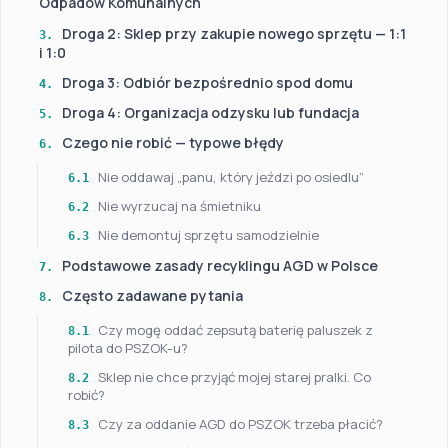
Odpadów Komunalnych
Droga 2: Sklep przy zakupie nowego sprzętu — 1:1
3.
i 1:0
Droga 3: Odbiór bezpośrednio spod domu
4.
Droga 4: Organizacja odzysku lub fundacja
5.
Czego nie robić — typowe błędy
6.
Nie oddawaj „panu, który jeździ po osiedlu”
6.1
Nie wyrzucaj na śmietniku
6.2
Nie demontuj sprzętu samodzielnie
6.3
Podstawowe zasady recyklingu AGD w Polsce
7.
Często zadawane pytania
8.
Czy mogę oddać zepsutą baterię paluszek z
8.1
pilota do PSZOK-u?
Sklep nie chce przyjąć mojej starej pralki. Co
8.2
robić?
Czy za oddanie AGD do PSZOK trzeba płacić?
8.3