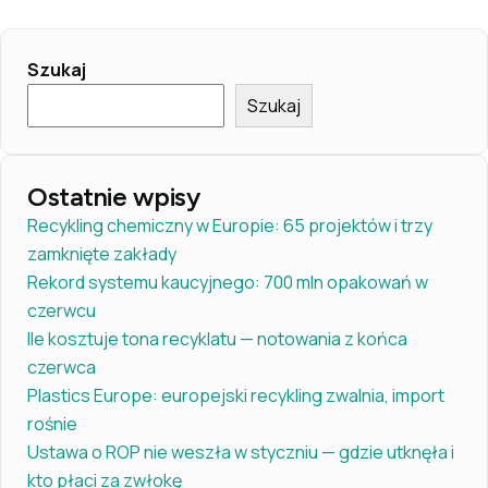
Szukaj
Szukaj
Ostatnie wpisy
Recykling chemiczny w Europie: 65 projektów i trzy
zamknięte zakłady
Rekord systemu kaucyjnego: 700 mln opakowań w
czerwcu
Ile kosztuje tona recyklatu — notowania z końca
czerwca
Plastics Europe: europejski recykling zwalnia, import
rośnie
Ustawa o ROP nie weszła w styczniu — gdzie utknęła i
kto płaci za zwłokę