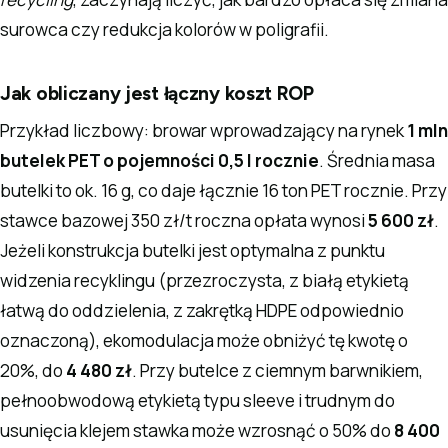
surowca czy redukcja kolorów w poligrafii.
Jak obliczany jest łączny koszt ROP
Przykład liczbowy: browar wprowadzający na rynek
1 mln
butelek PET o pojemności 0,5 l rocznie
. Średnia masa
butelki to ok. 16 g, co daje łącznie 16 ton PET rocznie. Przy
stawce bazowej 350 zł/t roczna opłata wynosi
5 600 zł
.
Jeżeli konstrukcja butelki jest optymalna z punktu
widzenia recyklingu (przezroczysta, z białą etykietą
łatwą do oddzielenia, z zakrętką HDPE odpowiednio
oznaczoną), ekomodulacja może obniżyć tę kwotę o
20%, do
4 480 zł
. Przy butelce z ciemnym barwnikiem,
pełnoobwodową etykietą typu sleeve i trudnym do
usunięcia klejem stawka może wzrosnąć o 50% do
8 400