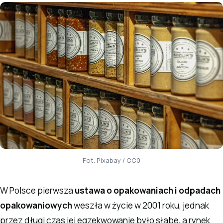
Fot. Pixabay / CC0
W Polsce pierwsza
ustawa o opakowaniach i odpadach
opakowaniowych
weszła w życie w 2001 roku, jednak
przez długi czas jej egzekwowanie było słabe, a rynek