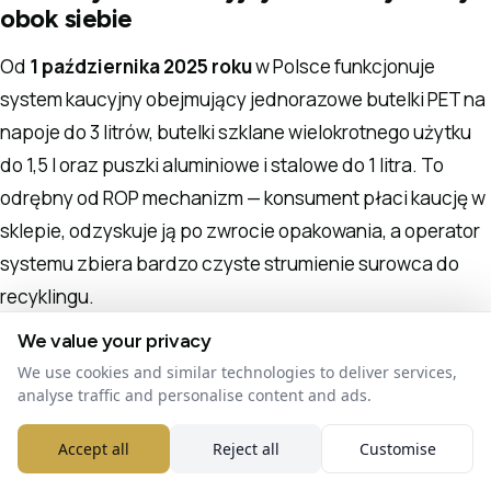
obok siebie
Od
1 października 2025 roku
w Polsce funkcjonuje
system kaucyjny obejmujący jednorazowe butelki PET na
napoje do 3 litrów, butelki szklane wielokrotnego użytku
do 1,5 l oraz puszki aluminiowe i stalowe do 1 litra. To
odrębny od ROP mechanizm — konsument płaci kaucję w
sklepie, odzyskuje ją po zwrocie opakowania, a operator
systemu zbiera bardzo czyste strumienie surowca do
recyklingu.
We value your privacy
Najważniejsze różnice pomiędzy oboma systemami:
We use cookies and similar technologies to deliver services,
analyse traffic and personalise content and ads.
System kaucyjny
: fizyczny zwrot opakowania,
bardzo wysoka jakość strumienia (PET bottle-to-
Accept all
Reject all
Customise
bottle), cel 90% zwrotu do 2029 r.