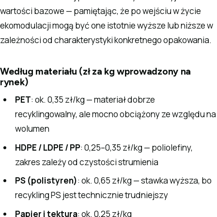
wartości bazowe — pamiętając, że po wejściu w życie
ekomodulacji mogą być one istotnie wyższe lub niższe w
zależności od charakterystyki konkretnego opakowania.
Według materiału (zł za kg wprowadzony na
rynek)
PET
: ok. 0,35 zł/kg — materiał dobrze
recyklingowalny, ale mocno obciążony ze względu na
wolumen
HDPE / LDPE / PP
: 0,25–0,35 zł/kg — poliolefiny,
zakres zależy od czystości strumienia
PS (polistyren)
: ok. 0,65 zł/kg — stawka wyższa, bo
recykling PS jest technicznie trudniejszy
Papier i tektura
: ok. 0,25 zł/kg