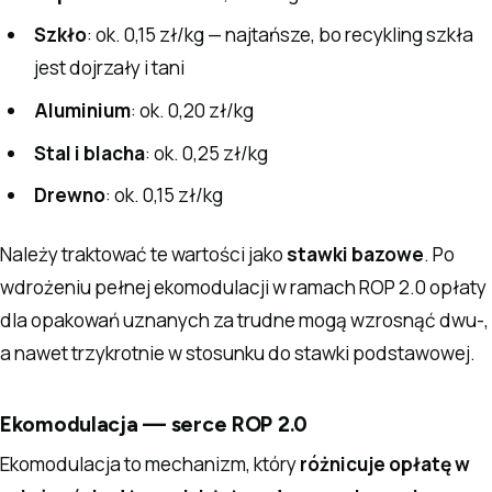
Szkło
: ok. 0,15 zł/kg — najtańsze, bo recykling szkła
jest dojrzały i tani
Aluminium
: ok. 0,20 zł/kg
Stal i blacha
: ok. 0,25 zł/kg
Drewno
: ok. 0,15 zł/kg
Należy traktować te wartości jako
stawki bazowe
. Po
wdrożeniu pełnej ekomodulacji w ramach ROP 2.0 opłaty
dla opakowań uznanych za trudne mogą wzrosnąć dwu-,
a nawet trzykrotnie w stosunku do stawki podstawowej.
Ekomodulacja — serce ROP 2.0
Ekomodulacja to mechanizm, który
różnicuje opłatę w