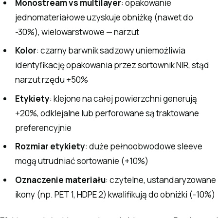
Monostream vs multilayer
: opakowanie
jednomateriałowe uzyskuje obniżkę (nawet do
-30%), wielowarstwowe — narzut
Kolor
: czarny barwnik sadzowy uniemożliwia
identyfikację opakowania przez sortownik NIR, stąd
narzut rzędu +50%
Etykiety
: klejone na całej powierzchni generują
+20%, odklejalne lub perforowane są traktowane
preferencyjnie
Rozmiar etykiety
: duże pełnoobwodowe sleeve
mogą utrudniać sortowanie (+10%)
Oznaczenie materiału
: czytelne, ustandaryzowane
ikony (np. PET 1, HDPE 2) kwalifikują do obniżki (-10%)