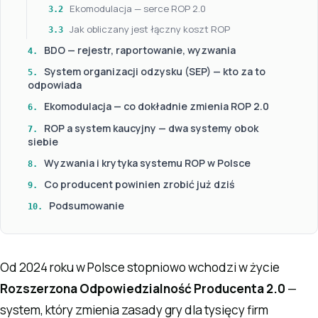
Ekomodulacja — serce ROP 2.0
3.2
Jak obliczany jest łączny koszt ROP
3.3
BDO — rejestr, raportowanie, wyzwania
4.
System organizacji odzysku (SEP) — kto za to
5.
odpowiada
Ekomodulacja — co dokładnie zmienia ROP 2.0
6.
ROP a system kaucyjny — dwa systemy obok
7.
siebie
Wyzwania i krytyka systemu ROP w Polsce
8.
Co producent powinien zrobić już dziś
9.
Podsumowanie
10.
Od 2024 roku w Polsce stopniowo wchodzi w życie
Rozszerzona Odpowiedzialność Producenta 2.0
—
system, który zmienia zasady gry dla tysięcy firm