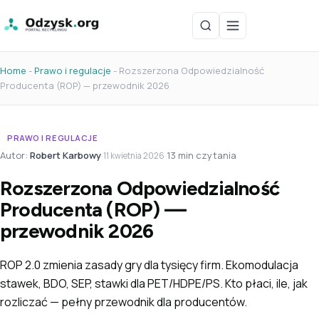
Home
-
Prawo i regulacje
-
Rozszerzona Odpowiedzialność
Producenta (ROP) — przewodnik 2026
PRAWO I REGULACJE
Autor:
Robert Karbowy
·
·
13 min czytania
11 kwietnia 2026
Rozszerzona Odpowiedzialność
Producenta (ROP) —
przewodnik 2026
ROP 2.0 zmienia zasady gry dla tysięcy firm. Ekomodulacja
stawek, BDO, SEP, stawki dla PET/HDPE/PS. Kto płaci, ile, jak
rozliczać — pełny przewodnik dla producentów.