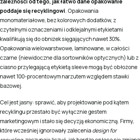
zależności od tego, jak łatwo dane opakowanie
poddaje się recyklingowi
. Opakowania
monomateriałowe, bez kolorowych dodatków, z
czytelnymi oznaczeniami i odklejalnymi etykietami
kwalifikują się do obniżek sięgających nawet 30%.
Opakowania wielowarstwowe, laminowane, w całości
czarne (niewidoczne dla sortowników optycznych) lub z
ciasno przylegającą etykietą sleeve mogą być obłożone
nawet 100-procentowym narzutem względem stawki
bazowej.
Cel jest jasny: sprawić, aby projektowanie pod kątem
recyklingu przestało być wyłącznie gestem
marketingowym i stało się decyzją ekonomiczną. Firmy,
które wcześniej ignorowały zalecenia
design for
recycling
, zaczynają liczyć, jak bardzo opłaca się zmiana