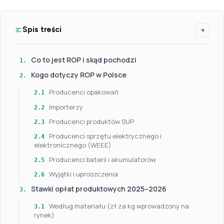
+
Spis treści
Co to jest ROP i skąd pochodzi
1.
Kogo dotyczy ROP w Polsce
2.
Producenci opakowań
2.1
Importerzy
2.2
Producenci produktów SUP
2.3
Producenci sprzętu elektrycznego i
2.4
elektronicznego (WEEE)
Producenci baterii i akumulatorów
2.5
Wyjątki i uproszczenia
2.6
Stawki opłat produktowych 2025–2026
3.
Według materiału (zł za kg wprowadzony na
3.1
rynek)