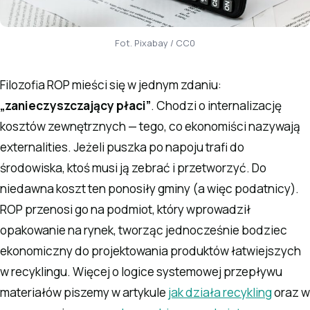
Fot. Pixabay / CC0
Filozofia ROP mieści się w jednym zdaniu:
„zanieczyszczający płaci”
. Chodzi o internalizację
kosztów zewnętrznych — tego, co ekonomiści nazywają
externalities. Jeżeli puszka po napoju trafi do
środowiska, ktoś musi ją zebrać i przetworzyć. Do
niedawna koszt ten ponosiły gminy (a więc podatnicy).
ROP przenosi go na podmiot, który wprowadził
opakowanie na rynek, tworząc jednocześnie bodziec
ekonomiczny do projektowania produktów łatwiejszych
w recyklingu. Więcej o logice systemowej przepływu
materiałów piszemy w artykule
jak działa recykling
oraz w